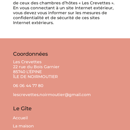
de ceux des chambres d’hôtes « Les Crevettes ».
En vous connectant à un site Internet extérieur,
vous devez vous informer sur les mesures de
confidentialité et de sécurité de ces sites
Internet extérieurs.
Coordonnées
Les Crevettes
22 rue du Bois Garnier
85740 L’ÉPINE
ÎLE DE NOIRMOUTIER
06 06 44 77 80
lescrevettes.noirmoutier@gmail.com
Le Gîte
Accueil
La maison